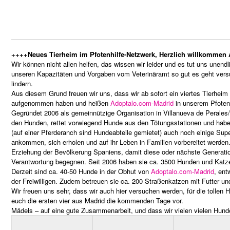
++++Neues Tierheim im Pfotenhilfe-Netzwerk, Herzlich willkommen 
Wir können nicht allen helfen, das wissen wir leider und es tut uns unen
unseren Kapazitäten und Vorgaben vom Veterinäramt so gut es geht vers
lindern.
Aus diesem Grund freuen wir uns, dass wir ab sofort ein viertes Tierhei
aufgenommen haben und heißen
Adoptalo.com-Madrid
in unserem Pfotenh
Gegründet 2006 als gemeinnützige Organisation in Villanueva de Perales
den Hunden, rettet vorwiegend Hunde aus den Tötungsstationen und hab
(auf einer Pferderanch sind Hundeabteile gemietet) auch noch einige Supe
ankommen, sich erholen und auf ihr Leben in Familien vorbereitet werde
Erziehung der Bevölkerung Spaniens, damit diese oder nächste Generati
Verantwortung begegnen. Seit 2006 haben sie ca. 3500 Hunden und Katze
Derzeit sind ca. 40-50 Hunde in der Obhut von
Adoptalo.com-Madrid
, ent
der Freiwilligen. Zudem betreuen sie ca. 200 Straßenkatzen mit Futter un
Wir freuen uns sehr, dass wir auch hier versuchen werden, für die tollen 
euch die ersten vier aus Madrid die kommenden Tage vor.
Mädels – auf eine gute Zusammenarbeit, und dass wir vielen vielen Hund