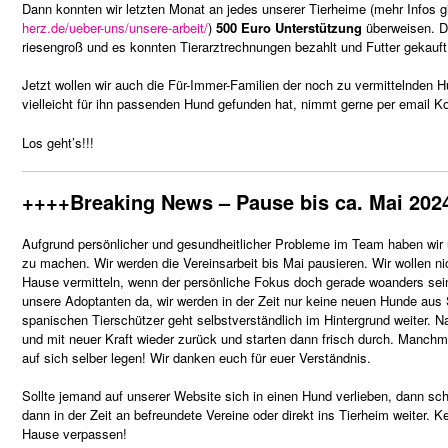
Dann konnten wir letzten Monat an jedes unserer Tierheime (mehr Infos gi
herz.de/ueber-uns/unsere-arbeit/
)
500 Euro Unterstützung
überweisen. Da
riesengroß und es konnten Tierarztrechnungen bezahlt und Futter gekauft
Jetzt wollen wir auch die Für-Immer-Familien der noch zu vermittelnden 
vielleicht für ihn passenden Hund gefunden hat, nimmt gerne per email Ko
Los geht’s!!!
++++Breaking News – Pause bis ca. Mai 2024
Aufgrund persönlicher und gesundheitlicher Probleme im Team haben wir 
zu machen. Wir werden die Vereinsarbeit bis Mai pausieren. Wir wollen ni
Hause vermitteln, wenn der persönliche Fokus doch gerade woanders sein so
unsere Adoptanten da, wir werden in der Zeit nur keine neuen Hunde aus S
spanischen Tierschützer geht selbstverständlich im Hintergrund weiter.
und mit neuer Kraft wieder zurück und starten dann frisch durch. Manch
auf sich selber legen! Wir danken euch für euer Verständnis.
Sollte jemand auf unserer Website sich in einen Hund verlieben, dann sch
dann in der Zeit an befreundete Vereine oder direkt ins Tierheim weiter. 
Hause verpassen!