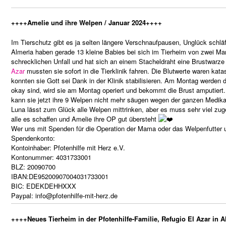
++++Amelie und ihre Welpen / Januar 2024++++
Im Tierschutz gibt es ja selten längere Verschnaufpausen, Unglück schläft
Almeria haben gerade 13 kleine Babies bei sich im Tierheim von zwei M
schrecklichen Unfall und hat sich an einem Stacheldraht eine Brustwarze
Azar
mussten sie sofort in die Tierklinik fahren. Die Blutwerte waren kat
konnten sie Gott sei Dank in der Klinik stabilisieren. Am Montag werden 
okay sind, wird sie am Montag operiert und bekommt die Brust amputiert. 
kann sie jetzt ihre 9 Welpen nicht mehr säugen wegen der ganzen Medi
Luna lässt zum Glück alle Welpen mittrinken, aber es muss sehr viel zug
alle es schaffen und Amelie ihre OP gut übersteht
Wer uns mit Spenden für die Operation der Mama oder das Welpenfutter u
Spendenkonto:
Kontoinhaber: Pfotenhilfe mit Herz e.V.
Kontonummer: 4031733001
BLZ: 20090700
IBAN:DE95200907004031733001
BIC: EDEKDEHHXXX
Paypal: info@pfotenhilfe-mit-herz.de
++++Neues Tierheim in der Pfotenhilfe-Familie, Refugio El Azar in 