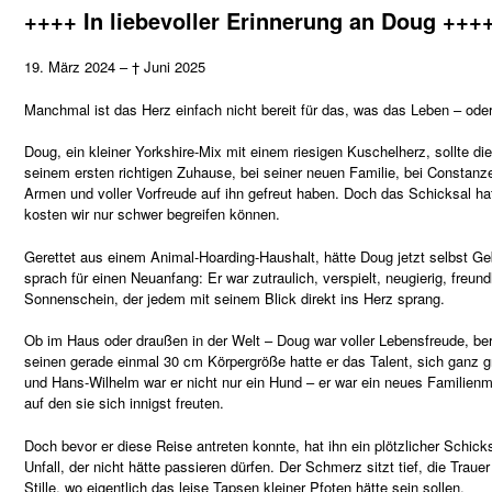
++++ In liebevoller Erinnerung an Doug +++
19. März 2024 – † Juni 2025
Manchmal ist das Herz einfach nicht bereit für das, was das Leben – oder
Doug, ein kleiner Yorkshire-Mix mit einem riesigen Kuschelherz, sollte
seinem ersten richtigen Zuhause, bei seiner neuen Familie, bei Constanz
Armen und voller Vorfreude auf ihn gefreut haben. Doch das Schicksal ha
kosten
wir nur schwer begreifen können.
Gerettet aus einem Animal-Hoarding-Haushalt, hätte Doug jetzt selbst Geb
sprach für einen Neuanfang: Er war zutraulich, verspielt, neugierig, freun
Sonnenschein, der jedem mit seinem Blick direkt ins Herz sprang.
Ob im Haus oder draußen in der Welt – Doug war voller Lebensfreude, berei
seinen gerade einmal 30 cm Körpergröße hatte er das Talent, sich ganz g
und Hans-Wilhelm war er nicht nur ein Hund – er war ein neues Familienmi
auf den sie sich innigst freuten.
Doch bevor er diese Reise antreten konnte, hat ihn ein plötzlicher Schi
Unfall, der nicht hätte passieren dürfen. Der Schmerz sitzt tief, die Traue
Stille, wo eigentlich das leise Tapsen kleiner Pfoten hätte sein sollen.