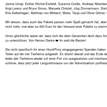
Janine Umeji, Esther Stichel-Eisfeldt, Susanne Cordts, Andreas Nörenbe
Anja Lorenz und Bruno Simon, Manuela Christel, Jörg Zimmermann, Ste
Kira Sieberhagen, Matthias von Mirbach, Marie, Tanja und Oliver Gittner, 
Wir wissen, dass euch das Pakete packen mehr Spaß gemacht hat, aber wi
nicht mehr, mal eben so 500 Euro für den Versand einer Palette zu stem
Umso glücklicher waren wir, dass sich die oben Genannten doch dazu hin
zu unterstützen. Von Herzen Danke ❤️ ihr seid die Besten!
Die nicht spezifisch für einen Hund/Pony eingegangenen Spenden haben w
Teilen auf die vier Tierheime aufgeteilt. Es drückt überall und das Ende d
leider alle Tierheime wieder mit einer Flut von ausgesetzten und miss
schöner, dass jetzt jeder Langzeitinsasse von der Adventsaktion profitier