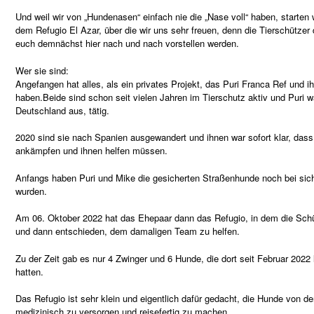
Und weil wir von „Hundenasen“ einfach nie die „Nase voll“ haben, starten
dem Refugio El Azar, über die wir uns sehr freuen, denn die Tierschützer d
euch demnächst hier nach und nach vorstellen werden.
Wer sie sind:
Angefangen hat alles, als ein privates Projekt, das Puri Franca Ref und 
haben.Beide sind schon seit vielen Jahren im Tierschutz aktiv und Puri war
Deutschland aus, tätig.
2020 sind sie nach Spanien ausgewandert und ihnen war sofort klar, dass
ankämpfen und ihnen helfen müssen.
Anfangs haben Puri und Mike die gesicherten Straßenhunde noch bei sich 
wurden.
Am 06. Oktober 2022 hat das Ehepaar dann das Refugio, in dem die Schü
und dann entschieden, dem damaligen Team zu helfen.
Zu der Zeit gab es nur 4 Zwinger und 6 Hunde, die dort seit Februar 2022
hatten.
Das Refugio ist sehr klein und eigentlich dafür gedacht, die Hunde von de
medizinisch zu versorgen und reisefertig zu machen.