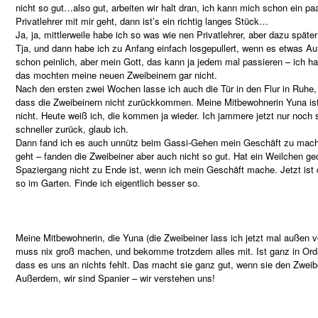
nicht so gut…also gut, arbeiten wir halt dran, ich kann mich schon ein
Privatlehrer mit mir geht, dann ist’s ein richtig langes Stück…
Ja, ja, mittlerweile habe ich so was wie nen Privatlehrer, aber dazu später
Tja, und dann habe ich zu Anfang einfach losgepullert, wenn es etwas A
schon peinlich, aber mein Gott, das kann ja jedem mal passieren – ich hab
das mochten meine neuen Zweibeinern gar nicht.
Nach den ersten zwei Wochen lasse ich auch die Tür in den Flur in Ruhe, 
dass die Zweibeinern nicht zurückkommen. Meine Mitbewohnerin Yuna ist
nicht. Heute weiß ich, die kommen ja wieder. Ich jammere jetzt nur noc
schneller zurück, glaub ich.
Dann fand ich es auch unnütz beim Gassi-Gehen mein Geschäft zu mach
geht – fanden die Zweibeiner aber auch nicht so gut. Hat ein Weilchen ge
Spaziergang nicht zu Ende ist, wenn ich mein Geschäft mache. Jetzt ist
so im Garten. Finde ich eigentlich besser so.
Meine Mitbewohnerin, die Yuna (die Zweibeiner lass ich jetzt mal außen vor
muss nix groß machen, und bekomme trotzdem alles mit. Ist ganz in Ord
dass es uns an nichts fehlt. Das macht sie ganz gut, wenn sie den Zweib
Außerdem, wir sind Spanier – wir verstehen uns!