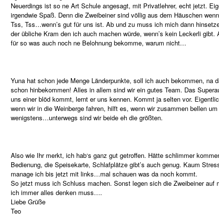
Neuerdings ist so ne Art Schule angesagt, mit Privatlehrer, echt jetzt. Ei
irgendwie Spaß. Denn die Zweibeiner sind völlig aus dem Häuschen wenn 
Tss, Tss…wenn’s gut für uns ist. Ab und zu muss ich mich dann hinsetzen
der übliche Kram den ich auch machen würde, wenn’s kein Leckerli gibt. A
für so was auch noch ne Belohnung bekomme, warum nicht…
Yuna hat schon jede Menge Länderpunkte, soll ich auch bekommen, na da
schon hinbekommen! Alles in allem sind wir ein gutes Team. Das Superaut
uns einer blöd kommt, lernt er uns kennen. Kommt ja selten vor. Eigentli
wenn wir in die Weinberge fahren, hilft es, wenn wir zusammen bellen u
wenigstens…unterwegs sind wir beide eh die größten.
Also wie Ihr merkt, ich hab‘s ganz gut getroffen. Hätte schlimmer kommen
Bedienung, die Speisekarte, Schlafplätze gibt’s auch genug. Kaum Stress
manage ich bis jetzt mit links…mal schauen was da noch kommt.
So jetzt muss ich Schluss machen. Sonst legen sich die Zweibeiner auf 
ich immer alles denken muss….
Liebe Grüße
Teo