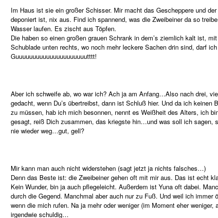
Im Haus ist sie ein großer Schisser. Mir macht das Gescheppere und de
deponiert ist, nix aus. Find ich spannend, was die Zweibeiner da so tre
Wasser laufen. Es zischt aus Töpfen.
Die haben so einen großen grauen Schrank in dem’s ziemlich kalt ist, mit 
Schublade unten rechts, wo noch mehr leckere Sachen drin sind, darf ich
Guuuuuuuuuuuuuuuuuuuuutttt!
Aber ich schweife ab, wo war ich? Ach ja am Anfang…Also nach drei, v
gedacht, wenn Du’s übertreibst, dann ist Schluß hier. Und da ich keinen 
zu müssen, hab ich mich besonnen, nennt es Weißheit des Alters, ich bi
gesagt, reiß Dich zusammen, das kriegste hin…und was soll ich sagen, s
nie wieder weg…gut, gell?
Mir kann man auch nicht widerstehen (sagt jetzt ja nichts falsches…)
Denn das Beste ist: die Zweibeiner gehen oft mit mir aus. Das ist echt kl
Kein Wunder, bin ja auch pflegeleicht. Außerdem ist Yuna oft dabei. Ma
durch die Gegend. Manchmal aber auch nur zu Fuß. Und weil ich immer öf
wenn die mich rufen. Na ja mehr oder weniger (im Moment eher weniger, a
irgendwie schuldig…