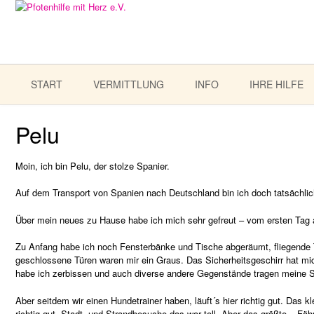
START
VERMITTLUNG
INFO
IHRE HILFE
Pelu
Moin, ich bin Pelu, der stolze Spanier.
Auf dem Transport von Spanien nach Deutschland bin ich doch tatsächlic
Über mein neues zu Hause habe ich mich sehr gefreut – vom ersten Tag a
Zu Anfang habe ich noch Fensterbänke und Tische abgeräumt, fliegende 
geschlossene Türen waren mir ein Graus. Das Sicherheitsgeschirr hat mic
habe ich zerbissen und auch diverse andere Gegenstände tragen mein
Aber seitdem wir einen Hundetrainer haben, läuft´s hier richtig gut. Das
richtig gut. Stadt- und Strandbesuche das war toll. Aber das größte – Fäh