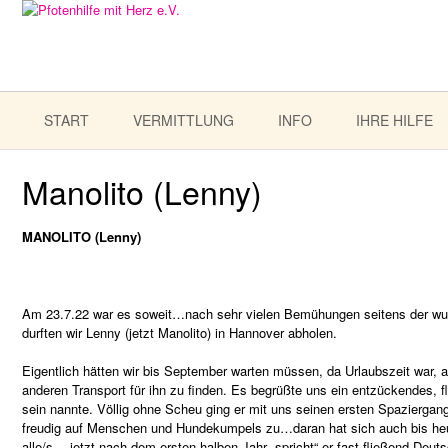
START
VERMITTLUNG
INFO
IHRE HILFE
Manolito (Lenny)
MANOLITO (Lenny)
Am 23.7.22 war es soweit…nach sehr vielen Bemühungen seitens der wund
durften wir Lenny (jetzt Manolito) in Hannover abholen.
Eigentlich hätten wir bis September warten müssen, da Urlaubszeit war, ab
anderen Transport für ihn zu finden. Es begrüßte uns ein entzückendes, f
sein nannte. Völlig ohne Scheu ging er mit uns seinen ersten Spazierga
freudig auf Menschen und Hundekumpels zu…daran hat sich auch bis heut
alle/s….jetzt nach dem ersten halben Jahr „spricht“ er fast fließend Deut