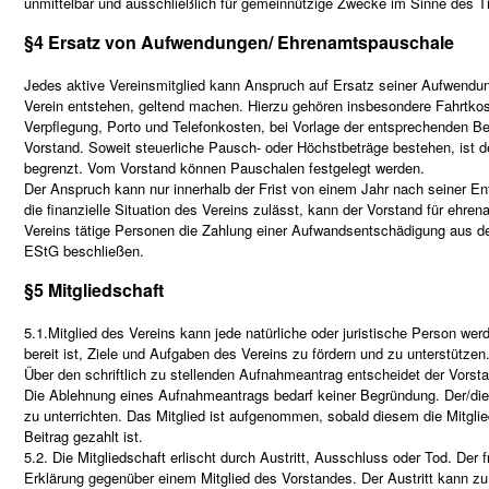
unmittelbar und ausschließlich für gemeinnützige Zwecke im Sinne des T
§4 Ersatz von Aufwendungen/ Ehrenamtspauschale
Jedes aktive Vereinsmitglied kann Anspruch auf Ersatz seiner Aufwendung
Verein entstehen, geltend machen. Hierzu gehören insbesondere Fahrtko
Verpflegung, Porto und Telefonkosten, bei Vorlage der entsprechenden Be
Vorstand. Soweit steuerliche Pausch- oder Höchstbeträge bestehen, ist d
begrenzt. Vom Vorstand können Pauschalen festgelegt werden.
Der Anspruch kann nur innerhalb der Frist von einem Jahr nach seiner 
die finanzielle Situation des Vereins zulässt, kann der Vorstand für ehren
Vereins tätige Personen die Zahlung einer Aufwandsentschädigung aus d
EStG beschließen.
§5 Mitgliedschaft
5.1.Mitglied des Vereins kann jede natürliche oder juristische Person wer
bereit ist, Ziele und Aufgaben des Vereins zu fördern und zu unterstützen
Über den schriftlich zu stellenden Aufnahmeantrag entscheidet der Vorst
Die Ablehnung eines Aufnahmeantrags bedarf keiner Begründung. Der/die A
zu unterrichten. Das Mitglied ist aufgenommen, sobald diesem die Mitgl
Beitrag gezahlt ist.
5.2. Die Mitgliedschaft erlischt durch Austritt, Ausschluss oder Tod. Der fre
Erklärung gegenüber einem Mitglied des Vorstandes. Der Austritt kann z