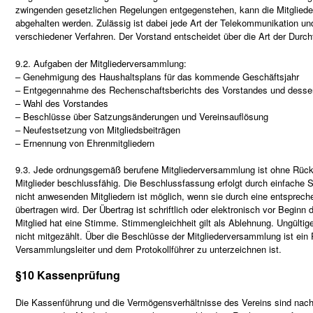
zwingenden gesetzlichen Regelungen entgegenstehen, kann die Mitglieder
abgehalten werden. Zulässig ist dabei jede Art der Telekommunikation u
verschiedener Verfahren. Der Vorstand entscheidet über die Art der Durc
9.2. Aufgaben der Mitgliederversammlung:
– Genehmigung des Haushaltsplans für das kommende Geschäftsjahr
– Entgegennahme des Rechenschaftsberichts des Vorstandes und desse
– Wahl des Vorstandes
– Beschlüsse über Satzungsänderungen und Vereinsauflösung
– Neufestsetzung von Mitgliedsbeiträgen
– Ernennung von Ehrenmitgliedern
9.3. Jede ordnungsgemäß berufene Mitgliederversammlung ist ohne Rücks
Mitglieder beschlussfähig. Die Beschlussfassung erfolgt durch einfach
nicht anwesenden Mitgliedern ist möglich, wenn sie durch eine entsprech
übertragen wird. Der Übertrag ist schriftlich oder elektronisch vor Begin
Mitglied hat eine Stimme. Stimmengleichheit gilt als Ablehnung. Ungül
nicht mitgezählt. Über die Beschlüsse der Mitgliederversammlung ist ei
Versammlungsleiter und dem Protokollführer zu unterzeichnen ist.
§10 Kassenprüfung
Die Kassenführung und die Vermögensverhältnisse des Vereins sind nach