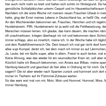
hier auch nicht mehr so breit und halten sich schön im Hintergrund. Da h
gemütliche Schlafplätzchen unterm Carport und im Hauswirtschaftsrau
Nachdem ich die erste Woche mit meinem neuen Frauchen Urlaub in me
hatte, ging der Ernst meines Lebens in Deutschland los, er heißt Ole, me
An den Wochenenden bekommen wir, Frauchen, Herrchen und ich regelmäß
Hundetrainerin. Pffft, Hundetrainerin ist ja wohl voll die Fehlbesetzung, 
Menschen müssen lernen. Ich glaube, das kann dauern, die machen nämlic
oft unaufmerksam, kriegen überhaupt nix mit und bekommen dann Schimpfe 
immer schlapp, also so innerlich, meine ich. In der Woche habe ich tägl
und dem Rudelführermensch Ole. Dem brauch ich mal gar nicht doof komm
alles supi Kumpel, denkt ich, bei dem mach ich immer so auf Lämmchen,
Ja, Leute, bei mir läufts super, alles in allem, Fressi is auch lecker, 
Keine Ahnung, was das wieder für ein neumodischer Kram ist, soll aber re
Kürzlich hatte ich Besuch bekommen, von Ainara aus Bilbao, meine span
Hamburg besucht und geschaut ob hier alles in Ordnung ist für mich. Da 
sagen!!! Die ist aber wieder nach Spanien zurück und kümmert sich dort 
immer im Tierheim auf ihr Fürimmer-Zuhause warten.
So das wars erst mal von mir, Moin, Moin und Hummel, Hummel, Mors, Mo
immer Hamburg.