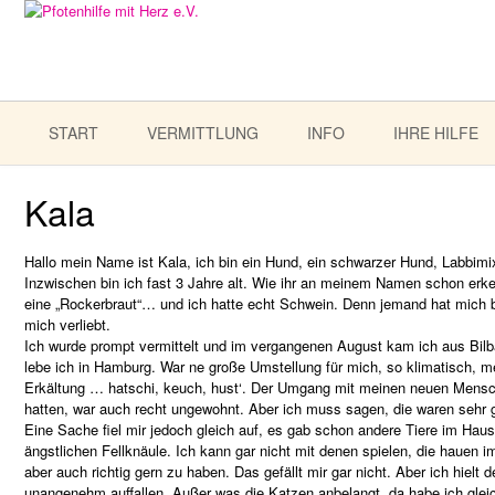
START
VERMITTLUNG
INFO
IHRE HILFE
Kala
Hallo mein Name ist Kala, ich bin ein Hund, ein schwarzer Hund, Labbimi
Inzwischen bin ich fast 3 Jahre alt. Wie ihr an meinem Namen schon erken
eine „Rockerbraut“… und ich hatte echt Schwein. Denn jemand hat mich b
mich verliebt.
Ich wurde prompt vermittelt und im vergangenen August kam ich aus Bilba
lebe ich in Hamburg. War ne große Umstellung für mich, so klimatisch, mei
Erkältung … hatschi, keuch, hust‘. Der Umgang mit meinen neuen Mensch
hatten, war auch recht ungewohnt. Aber ich muss sagen, die waren sehr g
Eine Sache fiel mir jedoch gleich auf, es gab schon andere Tiere im Haus
ängstlichen Fellknäule. Ich kann gar nicht mit denen spielen, die hauen 
aber auch richtig gern zu haben. Das gefällt mir gar nicht. Aber ich hielt de
unangenehm auffallen. Außer was die Katzen anbelangt, da habe ich gleic