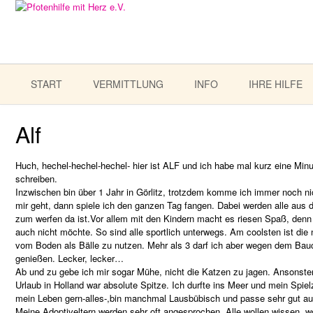
START
VERMITTLUNG
INFO
IHRE HILFE
Alf
Huch, hechel-hechel-hechel- hier ist ALF und ich habe mal kurz eine Minu
schreiben.
Inzwischen bin über 1 Jahr in Görlitz, trotzdem komme ich immer noch 
mir geht, dann spiele ich den ganzen Tag fangen. Dabei werden alle aus 
zum werfen da ist.Vor allem mit den Kindern macht es riesen Spaß, denn 
auch nicht möchte. So sind alle sportlich unterwegs. Am coolsten ist die
vom Boden als Bälle zu nutzen. Mehr als 3 darf ich aber wegen dem Bau
genießen. Lecker, lecker…
Ab und zu gebe ich mir sogar Mühe, nicht die Katzen zu jagen. Ansonsten
Urlaub in Holland war absolute Spitze. Ich durfte ins Meer und mein Spielz
mein Leben gern-alles-,bin manchmal Lausbübisch und passe sehr gut auf
Meine Adoptiveltern werden sehr oft angesprochen. Alle wollen wissen, w