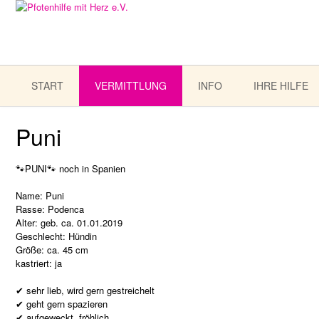
START
VERMITTLUNG
INFO
IHRE HILFE
Puni
🐾PUNI🐾 noch in Spanien
Name: Puni
Rasse: Podenca
Alter: geb. ca. 01.01.2019
Geschlecht: Hündin
Größe: ca. 45 cm
kastriert: ja
✔ sehr lieb, wird gern gestreichelt
✔ geht gern spazieren
✔ aufgeweckt, fröhlich