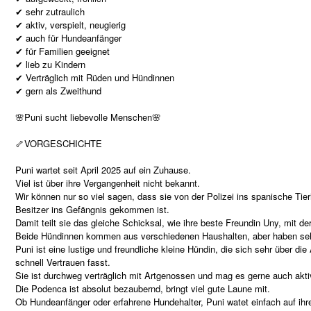
✔ sehr zutraulich
✔ aktiv, verspielt, neugierig
✔ auch für Hundeanfänger
✔ für Familien geeignet
✔ lieb zu Kindern
✔ Verträglich mit Rüden und Hündinnen
✔ gern als Zweithund
🌸Puni sucht liebevolle Menschen🌸
🦴VORGESCHICHTE
Puni wartet seit April 2025 auf ein Zuhause.
Viel ist über ihre Vergangenheit nicht bekannt.
Wir können nur so viel sagen, dass sie von der Polizei ins spanische Tier
Besitzer ins Gefängnis gekommen ist.
Damit teilt sie das gleiche Schicksal, wie ihre beste Freundin Uny, mit der
Beide Hündinnen kommen aus verschiedenen Haushalten, aber haben se
Puni ist eine lustige und freundliche kleine Hündin, die sich sehr über 
schnell Vertrauen fasst.
Sie ist durchweg verträglich mit Artgenossen und mag es gerne auch akti
Die Podenca ist absolut bezaubernd, bringt viel gute Laune mit.
Ob Hundeanfänger oder erfahrene Hundehalter, Puni watet einfach auf ih