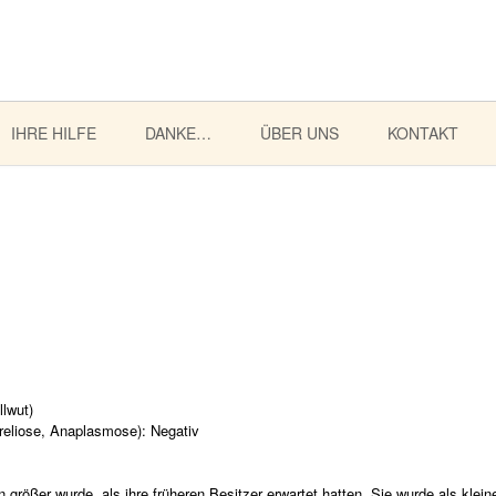
IHRE HILFE
DANKE…
ÜBER UNS
KONTAKT
lwut)
eliose, Anaplasmose): Negativ
rößer wurde, als ihre früheren Besitzer erwartet hatten. Sie wurde als klein