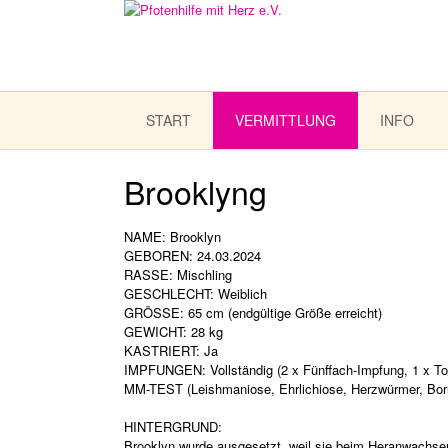
START
VERMITTLUNG
INFO
Brooklyng
NAME: Brooklyn
GEBOREN: 24.03.2024
RASSE: Mischling
GESCHLECHT: Weiblich
GRÖSSE: 65 cm (endgültige Größe erreicht)
GEWICHT: 28 kg
KASTRIERT: Ja
IMPFUNGEN: Vollständig (2 x Fünffach-Impfung, 1 x Tol
MM-TEST (Leishmaniose, Ehrlichiose, Herzwürmer, Borr
HINTERGRUND:
Brooklyn wurde ausgesetzt, weil sie beim Heranwachsen g