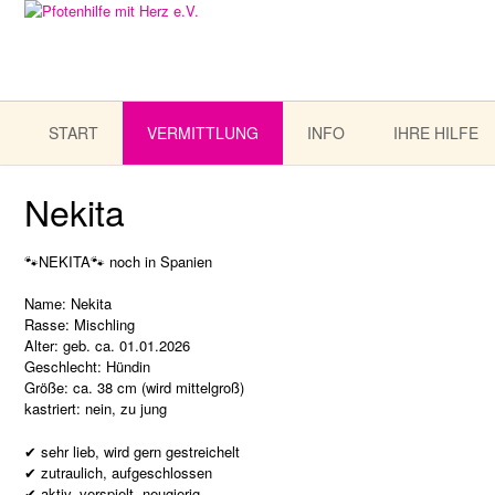
START
VERMITTLUNG
INFO
IHRE HILFE
Nekita
🐾NEKITA🐾 noch in Spanien
Name: Nekita
Rasse: Mischling
Alter: geb. ca. 01.01.2026
Geschlecht: Hündin
Größe: ca. 38 cm (wird mittelgroß)
kastriert: nein, zu jung
✔ sehr lieb, wird gern gestreichelt
✔ zutraulich, aufgeschlossen
✔ aktiv, verspielt, neugierig